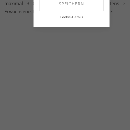
maximal 3 Gäste geeignet, darunter höchstens 2
SPEICHERN
Erwachsene. Babybetten erhalten Sie auf Anfrage.
Cookie-Details