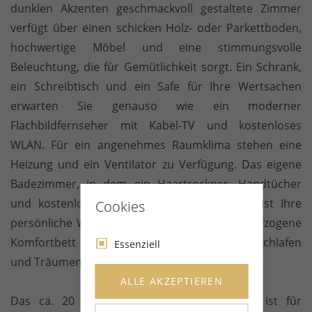
dunklen Akzenten geschmackvoll gestaltete Zimmer
verfügt über einen schicken Holz- oder Parkettboden,
hochwertige Möbel und eine stimmungsvolle
Beleuchtung, die für Gemütlichkeit sorgt. Ein Schrank,
ein Schreibtisch und ein Safe für Ihre Wertsachen
erwarten Sie genauso wie ein moderner
Flachbildfernseher mit Kabel-TV und kostenloses
WLAN. Für ein angenehmes Raumklima stehen eine
Heizung und ein Ventilator zu Verfügung. Das eigene
Badezimmer, in dem ein Haartrockner, Handtücher
und kostenlose Pflegeprodukte bereitliegen, ist Ihre
Cookies
persönliche Wellness-Oase und das frisch überzogene
Komfortbett verführt zum ausgiebigen Ausschlafen
Essenziell
und Träumen.
ALLE AKZEPTIEREN
Das ca. 20 qm große Nichtraucherzimmer ist für