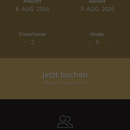
Ankunft
Abreise
8
AUG
2026
9
AUG
2026
Erwachsene
Kinder
2
0
Jetzt buchen
Bestpreisgarantie