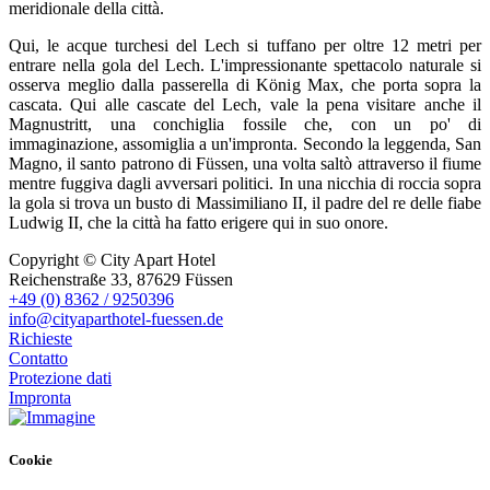
meridionale della città.
Qui, le acque turchesi del Lech si tuffano per oltre 12 metri per
entrare nella gola del Lech. L'impressionante spettacolo naturale si
osserva meglio dalla passerella di König Max, che porta sopra la
cascata. Qui alle cascate del Lech, vale la pena visitare anche il
Magnustritt, una conchiglia fossile che, con un po' di
immaginazione, assomiglia a un'impronta. Secondo la leggenda, San
Magno, il santo patrono di Füssen, una volta saltò attraverso il fiume
mentre fuggiva dagli avversari politici. In una nicchia di roccia sopra
la gola si trova un busto di Massimiliano II, il padre del re delle fiabe
Ludwig II, che la città ha fatto erigere qui in suo onore.
Copyright © City Apart Hotel
Reichenstraße 33, 87629 Füssen
+49 (0) 8362 / 9250396
info@cityaparthotel-fuessen.de
Richieste
Contatto
Protezione dati
Impronta
Cookie