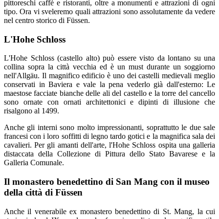
pittoreschi caffè e ristoranti, oltre a monumenti e attrazioni di ogni
tipo. Ora vi sveleremo quali attrazioni sono assolutamente da vedere
nel centro storico di Füssen.
L'Hohe Schloss
L'Hohe Schloss (castello alto) può essere visto da lontano su una
collina sopra la città vecchia ed è un must durante un soggiorno
nell'Allgäu. Il magnifico edificio è uno dei castelli medievali meglio
conservati in Baviera e vale la pena vederlo già dall'esterno: Le
maestose facciate bianche delle ali del castello e la torre del cancello
sono ornate con ornati architettonici e dipinti di illusione che
risalgono al 1499.
Anche gli interni sono molto impressionanti, soprattutto le due sale
francesi con i loro soffitti di legno tardo gotici e la magnifica sala dei
cavalieri. Per gli amanti dell'arte, l'Hohe Schloss ospita una galleria
distaccata della Collezione di Pittura dello Stato Bavarese e la
Galleria Comunale.
Il monastero benedettino di San Mang con il museo
della città di Füssen
Anche il venerabile ex monastero benedettino di St. Mang, la cui