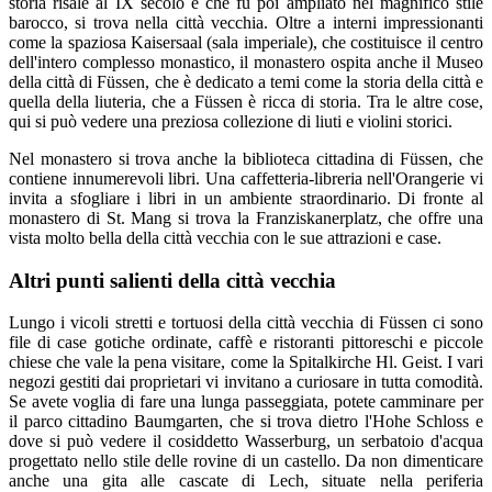
storia risale al IX secolo e che fu poi ampliato nel magnifico stile
barocco, si trova nella città vecchia. Oltre a interni impressionanti
come la spaziosa Kaisersaal (sala imperiale), che costituisce il centro
dell'intero complesso monastico, il monastero ospita anche il Museo
della città di Füssen, che è dedicato a temi come la storia della città e
quella della liuteria, che a Füssen è ricca di storia. Tra le altre cose,
qui si può vedere una preziosa collezione di liuti e violini storici.
Nel monastero si trova anche la biblioteca cittadina di Füssen, che
contiene innumerevoli libri. Una caffetteria-libreria nell'Orangerie vi
invita a sfogliare i libri in un ambiente straordinario. Di fronte al
monastero di St. Mang si trova la Franziskanerplatz, che offre una
vista molto bella della città vecchia con le sue attrazioni e case.
Altri punti salienti della città vecchia
Lungo i vicoli stretti e tortuosi della città vecchia di Füssen ci sono
file di case gotiche ordinate, caffè e ristoranti pittoreschi e piccole
chiese che vale la pena visitare, come la Spitalkirche Hl. Geist. I vari
negozi gestiti dai proprietari vi invitano a curiosare in tutta comodità.
Se avete voglia di fare una lunga passeggiata, potete camminare per
il parco cittadino Baumgarten, che si trova dietro l'Hohe Schloss e
dove si può vedere il cosiddetto Wasserburg, un serbatoio d'acqua
progettato nello stile delle rovine di un castello. Da non dimenticare
anche una gita alle cascate di Lech, situate nella periferia